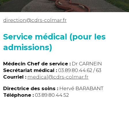
direction@cdrs-colmar.fr
Service médical (pour les
admissions)
Médecin Chef de service :
Dr CARNEIN
Secrétariat médical :
03.89.80.44.62 / 63
Courriel :
medical@cdrs-colmar.fr
Directrice des soins :
Hervé BARABANT
Téléphone :
03.89.80.44.52