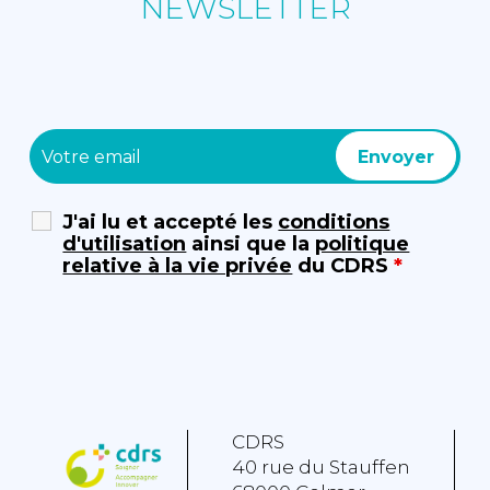
NEWSLETTER
J'ai lu et accepté les
conditions
d'utilisation
ainsi que la
politique
relative à la vie privée
du CDRS
*
CDRS
40 rue du Stauffen