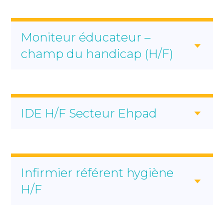
Moniteur éducateur –
Aide-soignant de
nuit H/F
champ du handicap (H/F)
LE POSTE
LE SERVICE
Mission principale
IDE H/F Secteur Ehpad
LE POSTE
Moniteur éducateur
Le service
Missions :
LE POSTE
Infirmier référent hygiène
IDE H/F
7h ou 12h
H/F
Missions :
LE SERVICE
Missions :