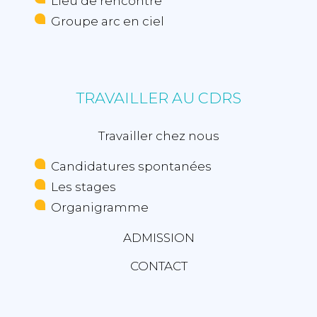
Lieu de rencontre
Groupe arc en ciel
03 89 80 44 00
CONDITIONS DE RECRUTEMENT
contactrh@cdrs-
colmar.fr
Contrat proposé
TRAVAILLER AU CDRS
Travailler chez nous
CONDITIONS DE RECRUTEMENT
Candidatures spontanées
Contrat proposé
Les stages
Rémunération
Organigramme
ADMISSION
CONTACT
Rémunération