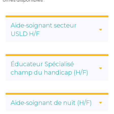
Aide-soignant secteur
USLD H/F
LE SERVICE
Éducateur Spécialisé
Aide-Soignant H/F
champ du handicap (H/F)
LE SERVICE
Aide-soignant de nuit (H/F)
Éducateur spécialisé
LE SERVICE